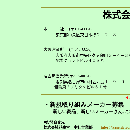
株式
本 社
(
〒
103-0004)
東京都中央区東日本橋２－２－８
大阪営業所
(
〒
541-0056)
大阪府大阪市中央区久太郎町３－４－３
船場グランドビル４０３号
名古屋営業所
(
〒
453-0014)
愛知県名古屋市中村区則武１－９－９
側島第２ノリタケビル５１号
イ
・新規取り組みメーカー募集
新しい商品、新しいメーカーさん､ご
■お問合せ先
株式会社花生堂 本社営業部
infor@kaseido.c